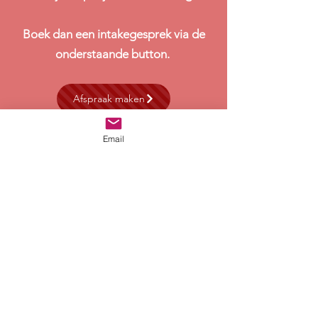
Boek dan een
intakegesprek
via de
onderstaande button.
Afspraak maken
Email
Algemene voorwaarden
Contactgegevens:
Natuurlijk Coa
c
hing & Therapie
Da C
ostakade 306
1052 SJ Amsterdam
KvK-nummer:
52738957
E-mail:
natuurlijkcoaching@outlook.com
Pagina's: